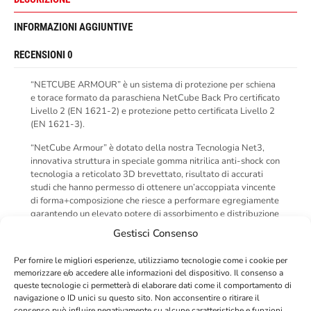
INFORMAZIONI AGGIUNTIVE
RECENSIONI
0
“NETCUBE ARMOUR” è un sistema di protezione per schiena
e torace formato da paraschiena NetCube Back Pro certificato
Livello 2 (EN 1621-2) e protezione petto certificata Livello 2
(EN 1621-3).
“NetCube Armour” è dotato della nostra Tecnologia Net3,
innovativa struttura in speciale gomma nitrilica anti-shock con
tecnologia a reticolato 3D brevettato, risultato di accurati
studi che hanno permesso di ottenere un’accoppiata vincente
di forma+composizione che riesce a performare egregiamente
garantendo un elevato potere di assorbimento e distribuzione
dell’energia d’impatto, assicurando quindi la massima
Gestisci Consenso
protezione.
Per fornire le migliori esperienze, utilizziamo tecnologie come i cookie per
Il paraschiena è completamente pieghevole e, rimuovendo la
memorizzare e/o accedere alle informazioni del dispositivo. Il consenso a
protezione del petto, può essere utilizzato singolarmente
queste tecnologie ci permetterà di elaborare dati come il comportamento di
mediante l’uso di bretelle accessorie, acquistabili
navigazione o ID unici su questo sito. Non acconsentire o ritirare il
separatamente.
consenso può influire negativamente su alcune caratteristiche e funzioni.