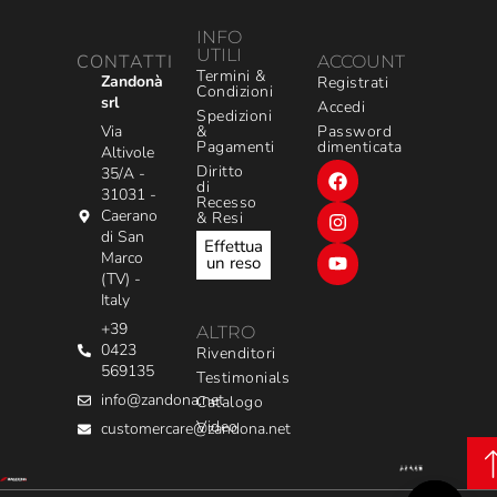
INFO
UTILI
CONTATTI
ACCOUNT
Termini &
Zandonà
Registrati
Condizioni
srl
Accedi
Spedizioni
&
Via
Password
Pagamenti
dimenticata
Altivole
Diritto
35/A -
di
31031 -
Recesso
Caerano
& Resi
di San
Effettua
Marco
un reso
(TV) -
Italy
+39
ALTRO
0423
Rivenditori
569135
Testimonials
info@zandona.net
Catalogo
Video
customercare@zandona.net