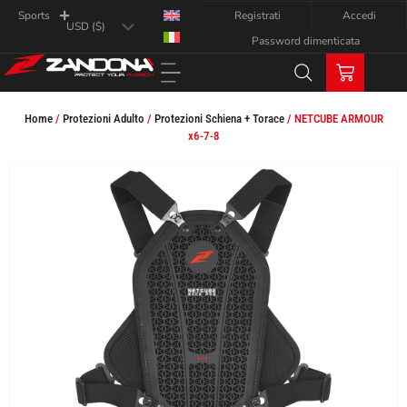
Registrati
Accedi
Sports
Password dimenticata
Home
/
Protezioni Adulto
/
Protezioni Schiena + Torace
/ NETCUBE ARMOUR
x6-7-8