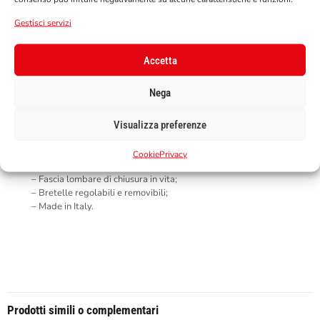
CARATTERISTICHE PRINCIPALI:
Gestisci servizi
– Protezione schiena certificata Livello 2 EN 1621-2;
– Protezione petto certificata Livello 2 EN 1621-3;
– Net3 Technology;
Accetta
– Imbottitura interna in E.V.C. (Evoluted Viscoelastic Cells),
innovative gomma idrorepellente anti-shock ad alto rapporto
Nega
performance/peso/spessore;
– S.R.T. Technology (Sweat Removing Textile), tessuto 3D
Visualizza preferenze
traspirante che trasferisce il sudore verso l’esterno;
– Renew Memory Technology (RNW): tecnologia integrata al
materiale che, dopo una compressione, restituisce lentamente
Cookie
Privacy
forma e condizioni originali al prodotto;
– Fascia lombare di chiusura in vita;
– Bretelle regolabili e removibili;
– Made in Italy.
Prodotti simili o complementari