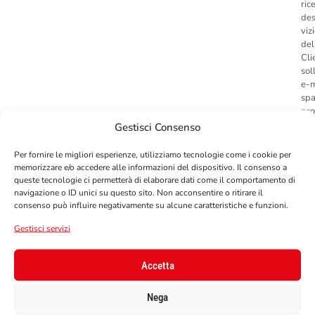
ric
des
viz
del
Cli
sol
e-m
spa
pro
des
Gestisci Consenso
6.5
Per fornire le migliori esperienze, utilizziamo tecnologie come i cookie per
ecc
memorizzare e/o accedere alle informazioni del dispositivo. Il consenso a
con
queste tecnologie ci permetterà di elaborare dati come il comportamento di
med
navigazione o ID unici su questo sito. Non acconsentire o ritirare il
rid
consenso può influire negativamente su alcune caratteristiche e funzioni.
cas
ris
Gestisci servizi
one
Pro
Accetta
7-
Nega
I C