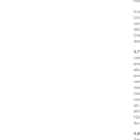
Pro
In 
cir
cor
del
Cli
dat
5.7
con
pro
all
pro
ven
mag
cia
rec
ad 
dir
l’O
da 
5.8
Zan