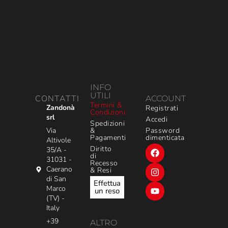
INFO
UTILI
CONTATTI
ACCOUNT
Termini &
Zandonà
Registrati
Condizioni
srl
Accedi
Spedizioni
&
Via
Password
Pagamenti
dimenticata
Altivole
Diritto
35/A -
di
31031 -
Recesso
Caerano
& Resi
di San
Effettua
Marco
un reso
(TV) -
Italy
+39
ALTRO