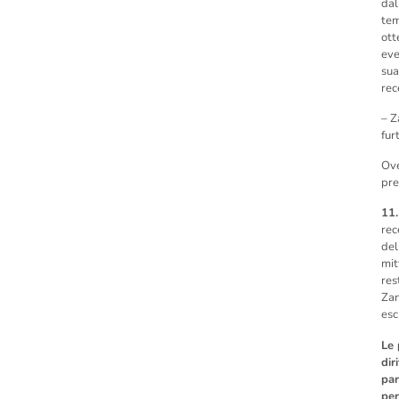
dal
tem
ott
eve
sua
rec
– Z
fur
Ove
pre
11
rec
del
mit
res
Zan
esc
Le 
dir
par
per