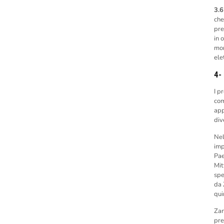
3.6
che
pre
in 
mom
ele
4-
I p
com
app
div
Nel
imp
Pae
Mit
spe
da 
qui
Zan
pre