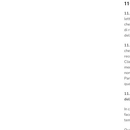
11-
11
let
che
di 
del
11
che
rec
Cli
mer
non
Par
qua
11.
de
In 
fac
tem