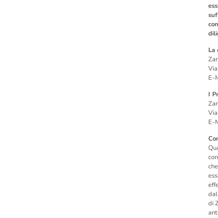
ess
suf
con
dil
La 
Zan
Via
E-M
I P
Zan
Via
E-M
Con
Qua
con
che
ess
eff
dal
di 
ant