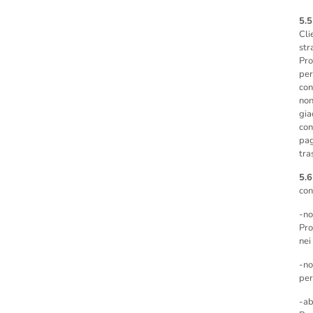
5.
Cli
str
Pro
per
con
non
gia
con
pag
tra
5.6
con
-no
Pro
nei
-no
per
-ab