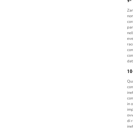
9- 
Zan
non
cor
par
nel
eve
rac
con
con
dat
10
Qua
con
ine
con
in 
imp
ovv
di 
ine