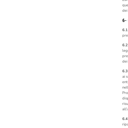
que
dei
6-
6.1
pre
6.2
leg
pre
dei
6.3
ai 
ent
nel
Pro
dis
ris
all’
6.4
rip