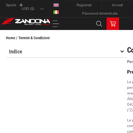
Registrati
Accedi
Sports
Password dimenticata
Home / Termini & Condizioni
Co
Indice
Per
Pr
Le 
per
www
Alt
04
(“Z
Le 
con
com