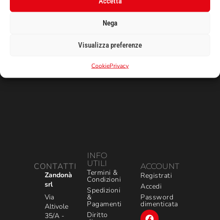
Accetta
Nega
Visualizza preferenze
Cookie
Privacy
INFO
UTILI
CONTATTI
ACCOUNT
Termini &
Zandonà
Registrati
Condizioni
srl
Accedi
Spedizioni
&
Via
Password
Pagamenti
dimenticata
Altivole
Diritto
35/A -