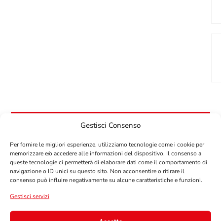
Gestisci Consenso
Per fornire le migliori esperienze, utilizziamo tecnologie come i cookie per
memorizzare e/o accedere alle informazioni del dispositivo. Il consenso a
OTTIENI IL 10% DI SCONTO
queste tecnologie ci permetterà di elaborare dati come il comportamento di
SUL TUO PRIMO ORDINE!
navigazione o ID unici su questo sito. Non acconsentire o ritirare il
Iscriviti alla nostra newsletter per ricevere il tuo
consenso può influire negativamente su alcune caratteristiche e funzioni.
codice sconto.
Gestisci servizi
E-Mail