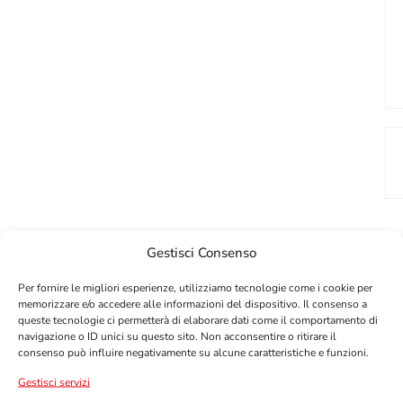
Gestisci Consenso
Per fornire le migliori esperienze, utilizziamo tecnologie come i cookie per
memorizzare e/o accedere alle informazioni del dispositivo. Il consenso a
queste tecnologie ci permetterà di elaborare dati come il comportamento di
OTTIENI IL 10% DI SCONTO
navigazione o ID unici su questo sito. Non acconsentire o ritirare il
SUL TUO PRIMO ORDINE!
consenso può influire negativamente su alcune caratteristiche e funzioni.
Iscriviti alla nostra newsletter per ricevere il tuo
Gestisci servizi
codice sconto.