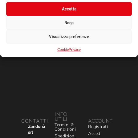
E-Mail
Accetta
Nega
Visualizza preferenze
Cookie
Privacy
INFO
UTILI
CONTATTI
ACCOUNT
Termini &
Zandonà
Registrati
Condizioni
srl
Accedi
Spedizioni