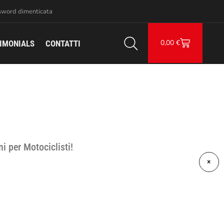
sword dimenticata
0,00
€
IMONIALS
CONTATTI
ni per Motociclisti!
×