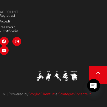
ACCOUNT
Registrati
Accedi
Password
dimenticata
i.v. | Powered by
VoglioClienti.it
e
StrategiaVincente.it
Open
chaty