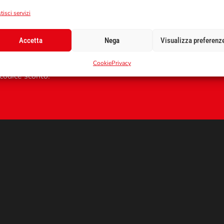
tisci servizi
Accetta
Nega
Visualizza preferenz
SUL
E-Mail
Cookie
Privacy
 codice sconto.