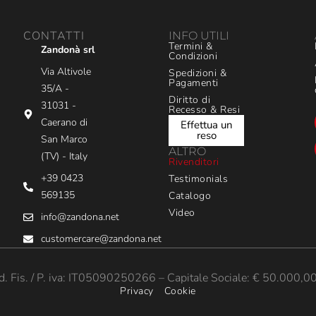
CONTATTI
INFO UTILI
Termini &
Zandonà srl
Condizioni
Via Altivole
Spedizioni &
Pagamenti
35/A -
Diritto di
31031 -
Recesso & Resi
Caerano di
Effettua un
reso
San Marco
ALTRO
(TV) - Italy
Rivenditori
+39 0423
Testimonials
569135
Catalogo
Video
info@zandona.net
customercare@zandona.net
 Fis. / P. iva: IT05090250266 – Capitale Sociale: € 50.000,00 
Privacy
Cookie