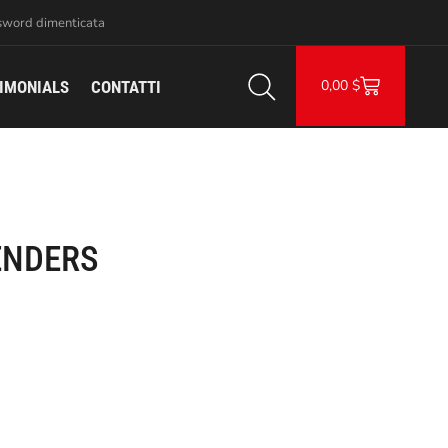
sword dimenticata
0,00
$
IMONIALS
CONTATTI
ENDERS