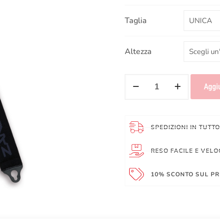
Taglia
Altezza
Aggiu
SPEDIZIONI IN TUTT
RESO FACILE E VELO
10% SCONTO SUL PR