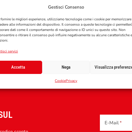
Gestisci Consenso
DESCRIZIONE
INFORMAZIONI AGGIUNTIVE
RECENSIONI
0
 fornire le migliori esperienze, utilizziamo tecnologie come i cookie per memorizzare
edere alle informazioni del dispositivo. Il consenso a queste tecnologie ci permetter
borare dati come il comportamento di navigazione o ID unici su questo sito. Non
onsentire o ritirare il consenso può influire negativamente su alcune caratteristiche 
zioni.
tisci servizi
Accetta
Nega
Visualizza preferenz
Cookie
Privacy
SUL
E-Mail
 codice sconto.