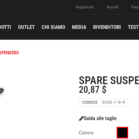
Registrati
Accedi
Pas
DOTTI
OUTLET
CHI SIAMO
MEDIA
RIVENDITORI
TEST
USPENDERS
SPARE SUSP
20,87
$
CODICE
9206-7-8-9
Guida alle taglie
Colore