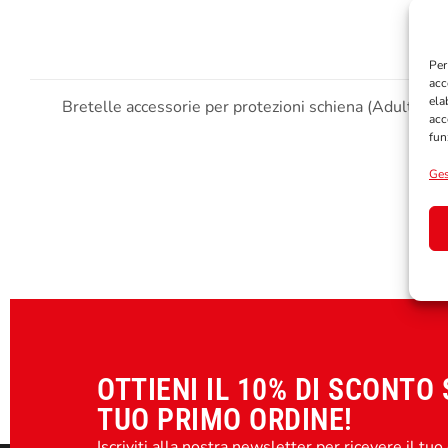
Per
acc
ela
Bretelle accessorie per protezioni schiena (Adulto).
acc
fun
Ges
OTTIENI IL 10% DI SCONTO 
TUO PRIMO ORDINE!
Iscriviti alla nostra newsletter per ricevere il tuo