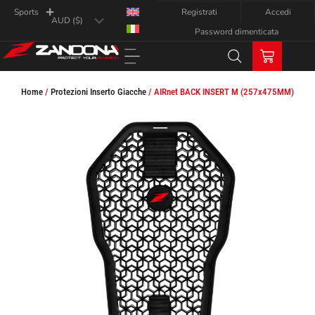
Registrati
Accedi
Sports
Password dimenticata
Home
/
Protezioni Inserto Giacche
/ AIRnet BACK INSERT M (257x475MM)