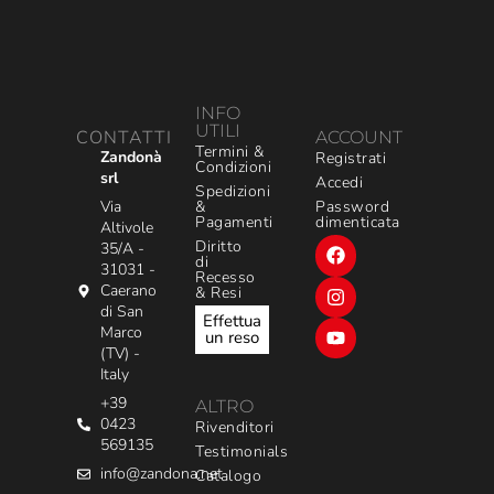
INFO
UTILI
CONTATTI
ACCOUNT
Termini &
Zandonà
Registrati
Condizioni
srl
Accedi
Spedizioni
&
Via
Password
Pagamenti
dimenticata
Altivole
Diritto
35/A -
di
31031 -
Recesso
Caerano
& Resi
di San
Effettua
Marco
un reso
(TV) -
Italy
+39
ALTRO
0423
Rivenditori
569135
Testimonials
info@zandona.net
Catalogo