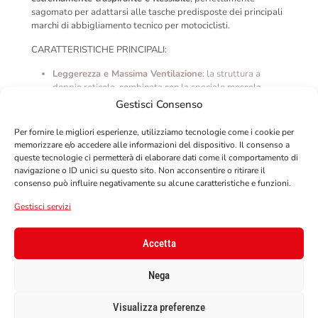
sagomato per adattarsi alle tasche predisposte dei principali
marchi di abbigliamento tecnico per motociclisti.
CARATTERISTICHE PRINCIPALI:
Leggerezza e Massima Ventilazione
: la struttura a
doppio reticolo, combinata con la speciale mescola
termoplastica, assicura
leggerezza e una traspirabilità
Gestisci Consenso
senza precedenti
;
Per fornire le migliori esperienze, utilizziamo tecnologie come i cookie per
Flessibilità Avanzata
: la mescola termoplastica
memorizzare e/o accedere alle informazioni del dispositivo. Il consenso a
consente al paraschiena di
seguire perfettamente i
queste tecnologie ci permetterà di elaborare dati come il comportamento di
movimenti della schiena
, offrendo un comfort superiore
navigazione o ID unici su questo sito. Non acconsentire o ritirare il
in ogni condizione;
consenso può influire negativamente su alcune caratteristiche e funzioni.
Massima Protezione
:
certificato
CE EN 1621-2
Livello
Gestisci servizi
2
, assicura
prestazioni elevate
;
Spessore Ridotto (solo 15 mm)
: protezione senza
Accetta
ingombro e
quasi invisibile sotto l’abbigliamento
.
Nega
Visualizza preferenze