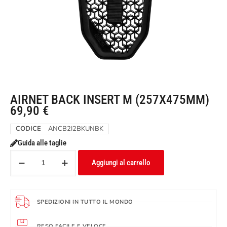
AIRNET BACK INSERT M (257X475MM)
69,90
€
CODICE
ANCB2I2BKUNBK
Guida alle taglie
Aggiungi al carrello
SPEDIZIONI IN TUTTO IL MONDO
RESO FACILE E VELOCE