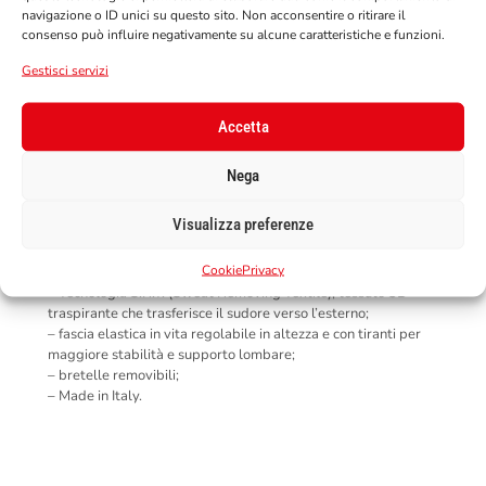
nitrilica anti-shock con tecnologia a reticolato 3D brevettato,
navigazione o ID unici su questo sito. Non acconsentire o ritirare il
risultato di accurati studi che hanno permesso di ottenere
consenso può influire negativamente su alcune caratteristiche e funzioni.
un’accoppiata vincente di forma+composizione che riesce a
performare egregiamente garantendo un elevato potere di
Gestisci servizi
assorbimento e distribuzione dell’energia d’impatto,
assicurando quindi la massima protezione;
Accetta
– corpo centrale con scocche in plastica per proteggere la
colonna vertebrale;
– Anti-Torsion System: aiuta a contrastare la pericolosa
Nega
torsione prona della schiena;
– certificato EN 1621-2 Livello 2;
Visualizza preferenze
– imbottitura interna in E.V.C. (Evoluted Viscoelastic Cells),
innovativa gomma idrorepellente anti-shock ad alto rapporto
Cookie
Privacy
performance/peso/spessore;
– Tecnologia S.R.T. (Sweat Removing Textile), tessuto 3D
traspirante che trasferisce il sudore verso l’esterno;
– fascia elastica in vita regolabile in altezza e con tiranti per
maggiore stabilità e supporto lombare;
– bretelle removibili;
– Made in Italy.