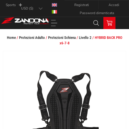
Registrati
Accedi
Sports
Password dimenticata
Home
/
Protezioni Adulto
/
Protezioni Schiena
/
Livello 2
/ HYBRID BACK PRO
x6-7-8