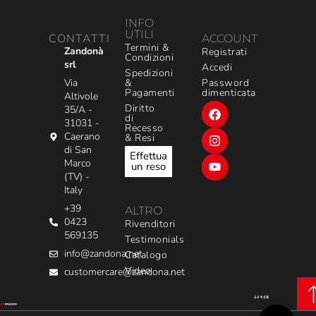
INFO
UTILI
CONTATTI
ACCOUNT
Termini &
Zandonà
Registrati
Condizioni
srl
Accedi
Spedizioni
&
Via
Password
Pagamenti
dimenticata
Altivole
Diritto
35/A -
di
31031 -
Recesso
Caerano
& Resi
di San
Effettua
Marco
un reso
(TV) -
Italy
+39
ALTRO
0423
Rivenditori
569135
Testimonials
info@zandona.net
Catalogo
Video
customercare@zandona.net