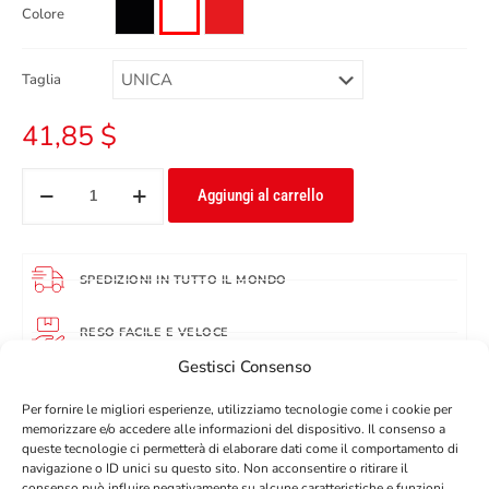
Colore
Taglia
41,85
$
Aggiungi al carrello
SPEDIZIONI IN TUTTO IL MONDO
RESO FACILE E VELOCE
Gestisci Consenso
10% SCONTO SUL PRIMO ORDINE CON L'ISCRIZIONE ALLA
NEWSLETTER
Per fornire le migliori esperienze, utilizziamo tecnologie come i cookie per
memorizzare e/o accedere alle informazioni del dispositivo. Il consenso a
queste tecnologie ci permetterà di elaborare dati come il comportamento di
DESCRIZIONE
navigazione o ID unici su questo sito. Non acconsentire o ritirare il
consenso può influire negativamente su alcune caratteristiche e funzioni.