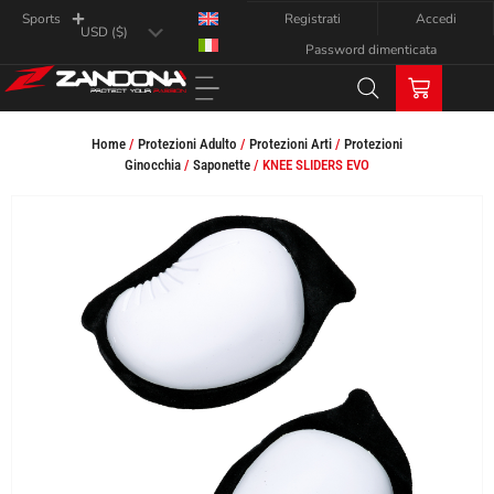
Registrati
Accedi
Sports
Password dimenticata
Home
/
Protezioni Adulto
/
Protezioni Arti
/
Protezioni
Ginocchia
/
Saponette
/ KNEE SLIDERS EVO