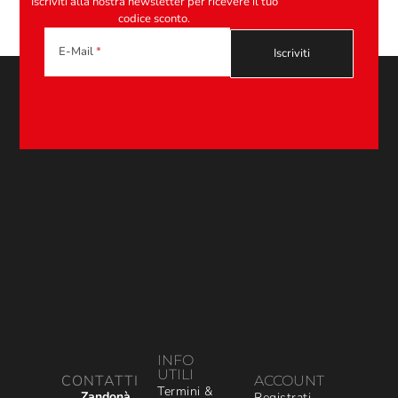
Iscriviti alla nostra newsletter per ricevere il tuo
codice sconto.
E-Mail
INFO
UTILI
CONTATTI
ACCOUNT
Termini &
Zandonà
Registrati