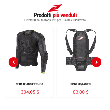
Prodotti
più venduti
I Preferiti dai Motociclisti per Qualità e Sicurezza
NETCUBE JACKET x6-7-8
SPINE KID/LADY x9
304,05
$
83,80
$