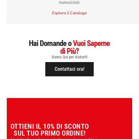
motociclisti.
Esplora il Catalogo
Hai Domande o
Vuoi Saperne
di Più?
Siamo Qui per Aiutarti!
Contattaci ora!
OTTIENI IL 10% DI SCONTO
SUL TUO PRIMO ORDINE!