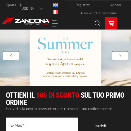
Registrati
Accedi
Sports
Password dimenticata
OTTIENI IL
10% DI SCONTO
SUL TUO PRIMO
ORDINE
Iscriviti alla nostra newsletter per ricevere il tuo codice sconto!
E-Mail