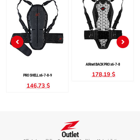
AIRnet BACK PRO x6-7-8
178,19
$
PRO SHELL x6-7-8-9
146,73
$
Outlet