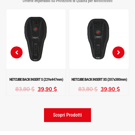
Offerte Imperdibili su Protezioni di Qualità per Motociclisti
)
NETCUBE BACK INSERT S (229x447mm)
NETCUBE BACK INSERT XS (207x380mm)
N
83,80
$
39,90
$
83,80
$
39,90
$
Scopri Prodotti