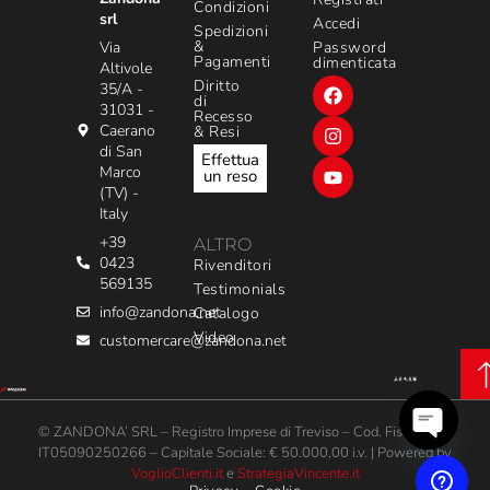
Condizioni
srl
Accedi
Spedizioni
&
Via
Password
Pagamenti
dimenticata
Altivole
Diritto
35/A -
di
31031 -
Recesso
Caerano
& Resi
di San
Effettua
Marco
un reso
(TV) -
Italy
+39
ALTRO
0423
Rivenditori
569135
Testimonials
info@zandona.net
Catalogo
Video
customercare@zandona.net
© ZANDONA’ SRL – Registro Imprese di Treviso – Cod. Fis. / P. iva:
IT05090250266 – Capitale Sociale: € 50.000,00 i.v. | Powered by
Open
VoglioClienti.it
e
StrategiaVincente.it
chaty