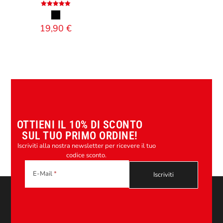
Valutato
5.00
su 5
19,90
€
OTTIENI IL 10% DI SCONTO
SUL TUO PRIMO ORDINE!
Iscriviti alla nostra newsletter per ricevere il tuo
codice sconto.
E-Mail