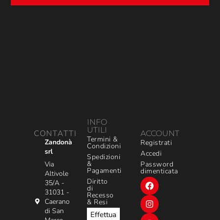
INFO
UTILI
CONTATTI
ACCOUNT
Termini &
Zandonà
Registrati
Condizioni
srl
Accedi
Spedizioni
&
Via
Password
Pagamenti
dimenticata
Altivole
Diritto
35/A -
di
31031 -
Recesso
Caerano
& Resi
di San
Effettua