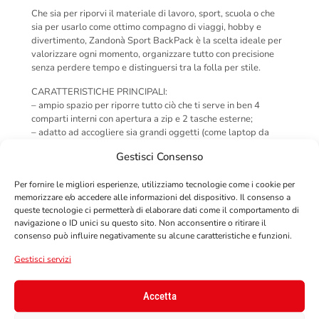
Che sia per riporvi il materiale di lavoro, sport, scuola o che
sia per usarlo come ottimo compagno di viaggi, hobby e
divertimento, Zandonà Sport BackPack è la scelta ideale per
valorizzare ogni momento, organizzare tutto con precisione
senza perdere tempo e distinguersi tra la folla per stile.
CARATTERISTICHE PRINCIPALI:
– ampio spazio per riporre tutto ciò che ti serve in ben 4
comparti interni con apertura a zip e 2 tasche esterne;
– adatto ad accogliere sia grandi oggetti (come laptop da
15”) sia piccoli oggetti (come smartphone, tablet, etc);
Gestisci Consenso
– pratica tasca interna con elastico per una miglior stabilità
dei tuoi accessori;
Per fornire le migliori esperienze, utilizziamo tecnologie come i cookie per
– comoda tasca con vano per il passaggio delle cuffie per
memorizzare e/o accedere alle informazioni del dispositivo. Il consenso a
goderti la tua musica preferita in ogni momento;
queste tecnologie ci permetterà di elaborare dati come il comportamento di
– ergonomico grazie al sistema di spallacci soft abbinato ad
navigazione o ID unici su questo sito. Non acconsentire o ritirare il
un utile supporto nell’area del collo/cervicali;
consenso può influire negativamente su alcune caratteristiche e funzioni.
– logo ed inserti rifrangenti per essere sempre visibile e
muoverti in sicurezza, anche di notte;
Gestisci servizi
– comodo schienale in poliestere con mesh 3D per un comfort
assoluto e con funzione anti-sudore;
– spallacci regolabili abbinati ad un pratico sistema di
Accetta
aggancio anteriore per assicurare stabilità e posizione.