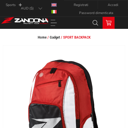
Registrati
Accedi
Sports
Password dimenticata
Home
/
Gadget
/ SPORT BACKPACK